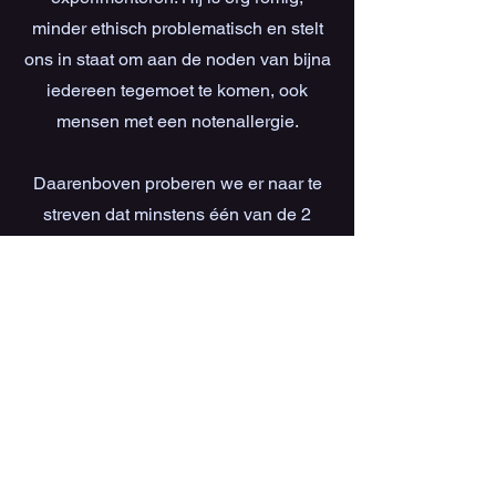
minder ethisch problematisch en stelt
ons in staat om aan de noden van bijna
iedereen tegemoet te komen, ook
mensen met een notenallergie.
Daarenboven proberen we er naar te
streven dat minstens één van de 2
smaken die we aanbieden op elk event
glutenvrij is en kunnen er ook op
aanvraag potten ijs besteld worden
zonder geraffineerde suikers of met
suikervervangers met een lage
glycemische index. Op die manier
kunnen ook diabetespatiënten van een
verwenmomentje genieten.