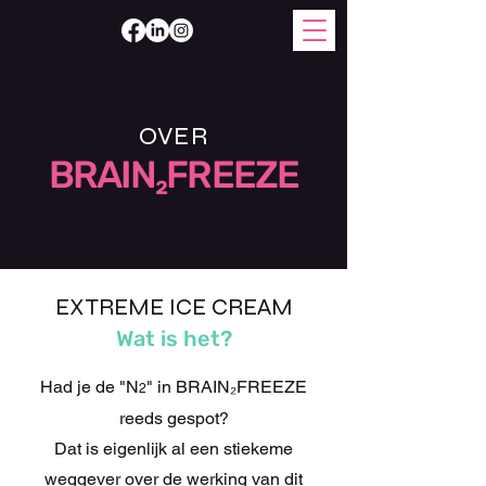
OVER
BRAIN₂FREEZE
EXTREME ICE CREAM
Wat is het?
Had je de "N
" in BRAIN₂FREEZE
2
reeds gespot?
Dat is eigenlijk al een stiekeme
weggever over de werking van dit