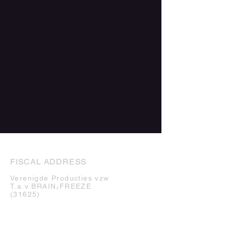
FISCAL ADDRESS
Verenigde Producties vzw
T.a.v
BRAIN₂FREEZE
(31625)
Coenraetsstraat 72
1060 Brussels